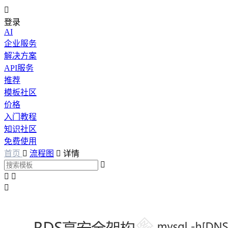

登录
AI
企业服务
解决方案
API服务
推荐
模板社区
价格
入门教程
知识社区
免费使用
首页

流程图

详情



