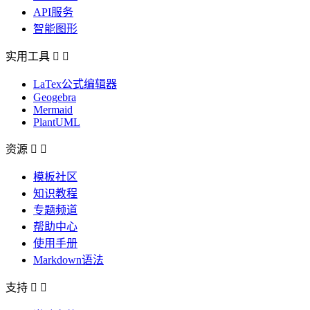
API服务
智能图形
实用工具


LaTex公式编辑器
Geogebra
Mermaid
PlantUML
资源


模板社区
知识教程
专题频道
帮助中心
使用手册
Markdown语法
支持

