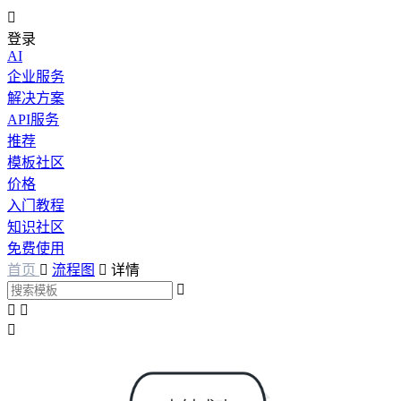

登录
AI
企业服务
解决方案
API服务
推荐
模板社区
价格
入门教程
知识社区
免费使用
首页

流程图

详情



