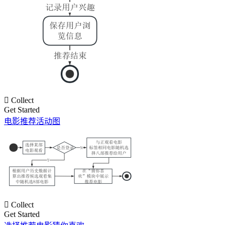

Collect
Get Started
电影推荐活动图

Collect
Get Started