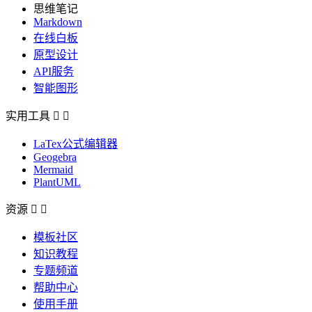
思维笔记
Markdown
在线白板
原型设计
API服务
智能图形
实用工具


LaTex公式编辑器
Geogebra
Mermaid
PlantUML
资源


模板社区
知识教程
专题频道
帮助中心
使用手册