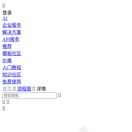

登录
AI
企业服务
解决方案
API服务
推荐
模板社区
价格
入门教程
知识社区
免费使用
首页

流程图

详情



