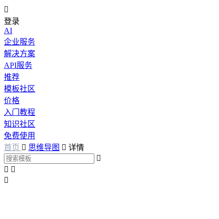

登录
AI
企业服务
解决方案
API服务
推荐
模板社区
价格
入门教程
知识社区
免费使用
首页

思维导图

详情



