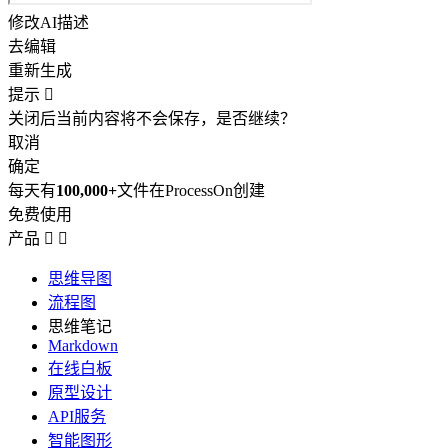
修改AI描述
去编辑
重新生成
提示

关闭后当前内容将不会保存，是否继续？
取消
确定
每天有
100,000+
文件在ProcessOn创建
免费使用
产品


思维导图
流程图
思维笔记
Markdown
在线白板
原型设计
API服务
智能图形