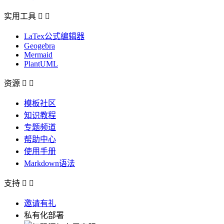
实用工具


LaTex公式编辑器
Geogebra
Mermaid
PlantUML
资源


模板社区
知识教程
专题频道
帮助中心
使用手册
Markdown语法
支持


邀请有礼
私有化部署