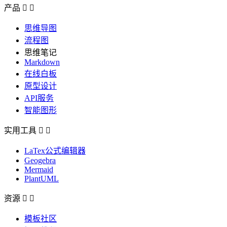
产品


思维导图
流程图
思维笔记
Markdown
在线白板
原型设计
API服务
智能图形
实用工具


LaTex公式编辑器
Geogebra
Mermaid
PlantUML
资源


模板社区