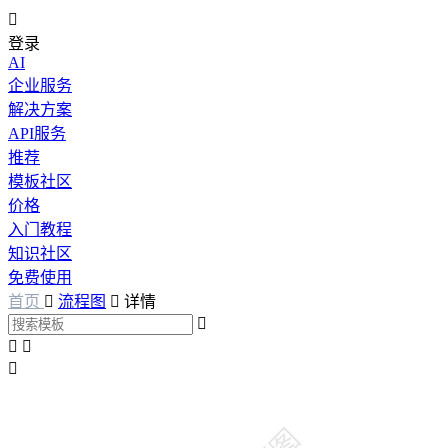

登录
AI
企业服务
解决方案
API服务
推荐
模板社区
价格
入门教程
知识社区
免费使用
首页

流程图

详情



