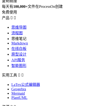
复制链接
每天有
100,000+
文件在ProcessOn创建
免费使用
产品


思维导图
流程图
思维笔记
Markdown
在线白板
原型设计
API服务
智能图形
实用工具


LaTex公式编辑器
Geogebra
Mermaid
PlantUML