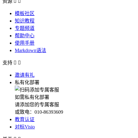
资源


模板社区
知识教程
专题频道
帮助中心
使用手册
Markdown语法
支持


邀请有礼
私有化部署
如需私有化部署
请添加您的专属客服
或致电：010-86393609
教育认证
对标Visio