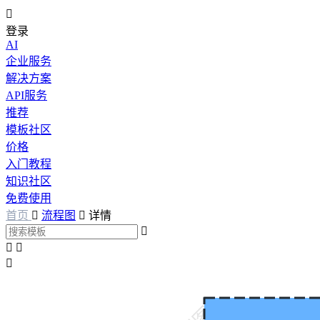

登录
AI
企业服务
解决方案
API服务
推荐
模板社区
价格
入门教程
知识社区
免费使用
首页

流程图

详情



