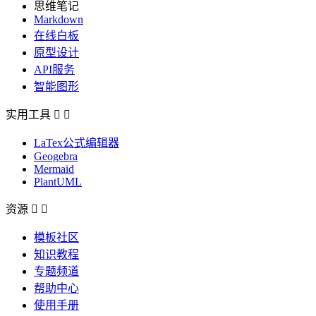
思维笔记
Markdown
在线白板
原型设计
API服务
智能图形
实用工具


LaTex公式编辑器
Geogebra
Mermaid
PlantUML
资源


模板社区
知识教程
专题频道
帮助中心
使用手册