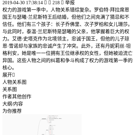
2019-04-30 17:38:14


218

举报
权力的游戏第一季中，人物关系错综复杂。罗伯特·拜拉席恩
国王与瑟曦·兰尼斯特王后结婚，但他们之间充满了猜忌和不
信任。他们有三个孩子：长子乔佛里、次子罗柏和女儿珊莎。
与此同时，泰温·兰尼斯特是瑟曦的父亲，他掌握着巨大的权
力。艾德·史塔克作为北境领主，忠诚于国王，但他的儿子琼
恩·雪诺却与家族的忠诚产生了冲突。此外，还有丹妮莉丝·坦
格利安，她是唯一一位拥有王位继承权的女性，但她被迫流亡
异国。这些人物之间的纠葛和争斗构成了权力的游戏第一季的
核心。
展开

人物关系图
关系图
作者其他创作
大纲/内容
为你推荐