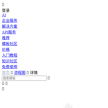

登录
AI
企业服务
解决方案
API服务
推荐
模板社区
价格
入门教程
知识社区
免费使用
首页

流程图

详情



