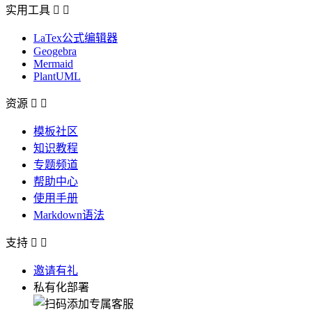
实用工具


LaTex公式编辑器
Geogebra
Mermaid
PlantUML
资源


模板社区
知识教程
专题频道
帮助中心
使用手册
Markdown语法
支持


邀请有礼
私有化部署