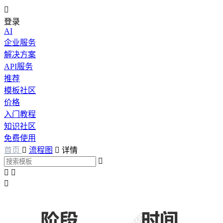

登录
AI
企业服务
解决方案
API服务
推荐
模板社区
价格
入门教程
知识社区
免费使用
首页

流程图

详情



