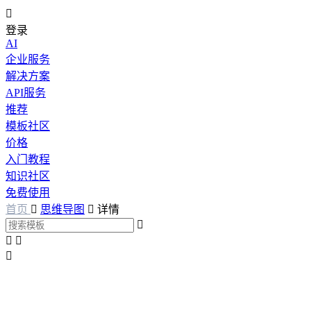

登录
AI
企业服务
解决方案
API服务
推荐
模板社区
价格
入门教程
知识社区
免费使用
首页

思维导图

详情



