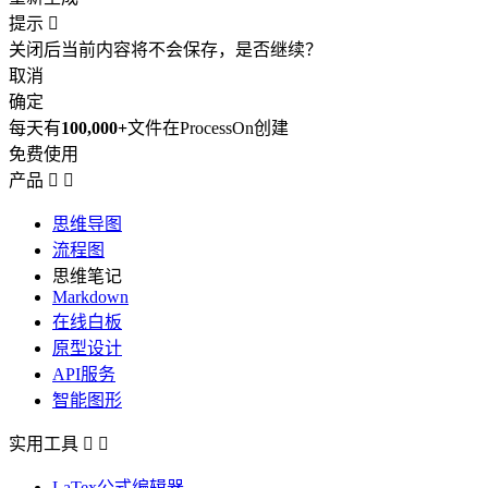
提示

关闭后当前内容将不会保存，是否继续？
取消
确定
每天有
100,000+
文件在ProcessOn创建
免费使用
产品


思维导图
流程图
思维笔记
Markdown
在线白板
原型设计
API服务
智能图形
实用工具


LaTex公式编辑器