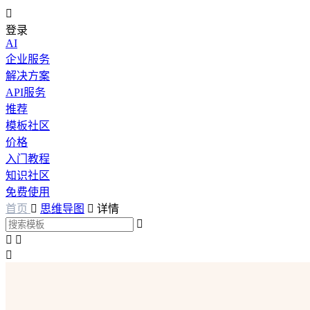

登录
AI
企业服务
解决方案
API服务
推荐
模板社区
价格
入门教程
知识社区
免费使用
首页

思维导图

详情



