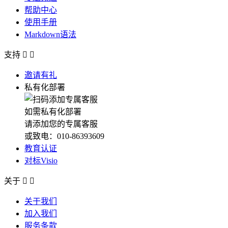
帮助中心
使用手册
Markdown语法
支持


邀请有礼
私有化部署
如需私有化部署
请添加您的专属客服
或致电：010-86393609
教育认证
对标Visio
关于


关于我们
加入我们
服务条款