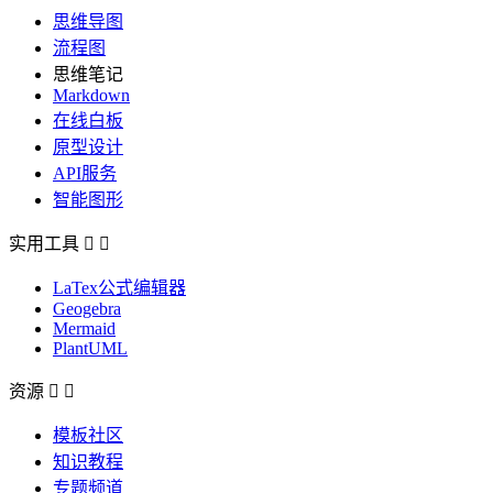
思维导图
流程图
思维笔记
Markdown
在线白板
原型设计
API服务
智能图形
实用工具


LaTex公式编辑器
Geogebra
Mermaid
PlantUML
资源


模板社区
知识教程
专题频道