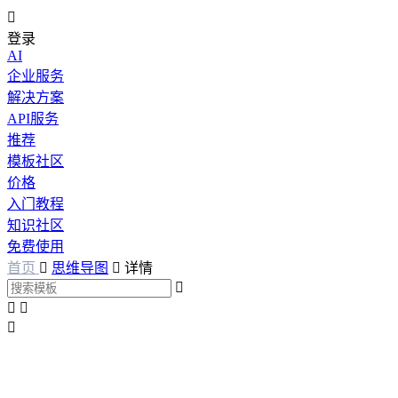

登录
AI
企业服务
解决方案
API服务
推荐
模板社区
价格
入门教程
知识社区
免费使用
首页

思维导图

详情



