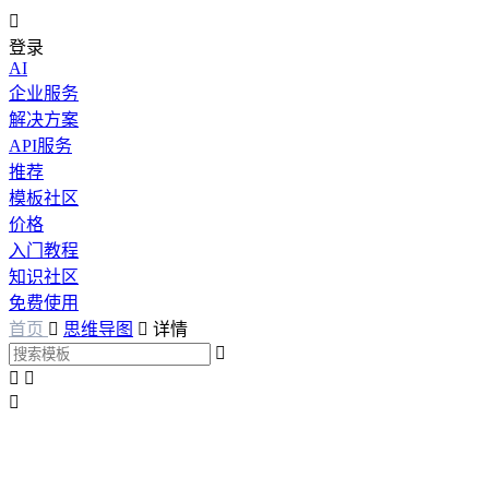

登录
AI
企业服务
解决方案
API服务
推荐
模板社区
价格
入门教程
知识社区
免费使用
首页

思维导图

详情



