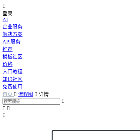

登录
AI
企业服务
解决方案
API服务
推荐
模板社区
价格
入门教程
知识社区
免费使用
首页

流程图

详情



