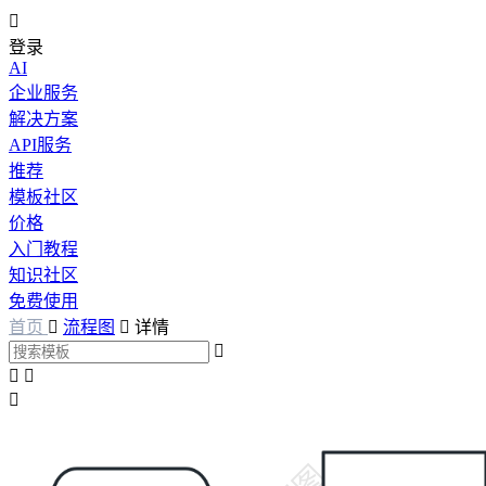

登录
AI
企业服务
解决方案
API服务
推荐
模板社区
价格
入门教程
知识社区
免费使用
首页

流程图

详情



