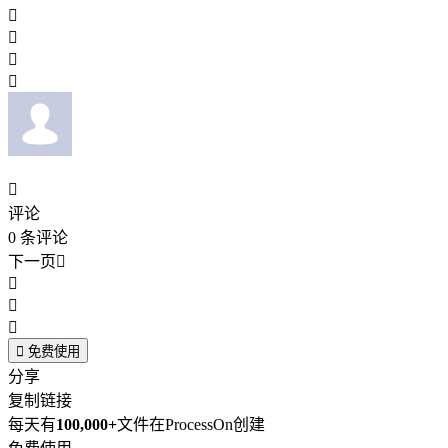





评论
0
条评论
下一页





免费使用
分享
复制链接
每天有
100,000+
文件在ProcessOn创建