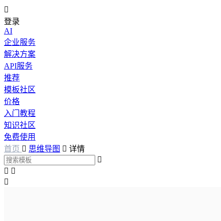

登录
AI
企业服务
解决方案
API服务
推荐
模板社区
价格
入门教程
知识社区
免费使用
首页

思维导图

详情



