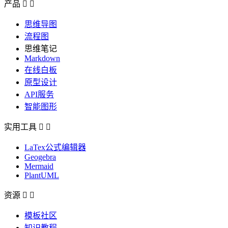
产品


思维导图
流程图
思维笔记
Markdown
在线白板
原型设计
API服务
智能图形
实用工具


LaTex公式编辑器
Geogebra
Mermaid
PlantUML
资源


模板社区
知识教程