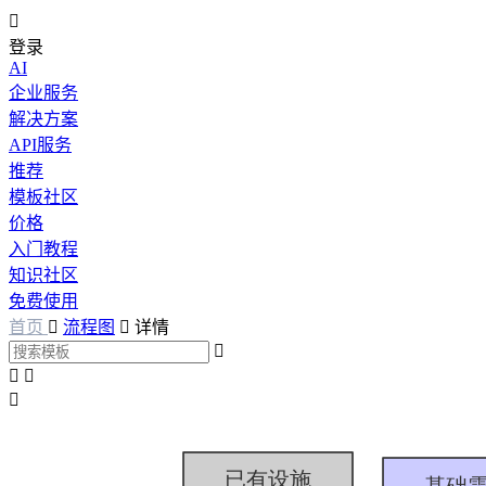

登录
AI
企业服务
解决方案
API服务
推荐
模板社区
价格
入门教程
知识社区
免费使用
首页

流程图

详情



