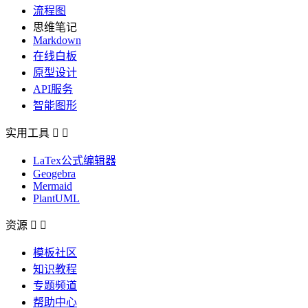
流程图
思维笔记
Markdown
在线白板
原型设计
API服务
智能图形
实用工具


LaTex公式编辑器
Geogebra
Mermaid
PlantUML
资源


模板社区
知识教程
专题频道
帮助中心