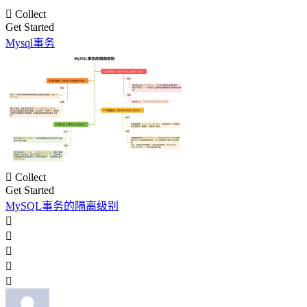

Collect
Get Started
Mysql事务

Collect
Get Started
MySQL事务的隔离级别




