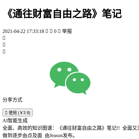
《通往财富自由之路》笔记
2021-04-22 17:33:18


0

举报



分享方式

使用 (￥3.9)
AI智能生成
全面、高效的知识图谱：《通往财富自由之路》笔记!! 全面又深度的提升认知，达到实际应用的目的! 建议先纵观全局，掌握好大方向。 再根据自己的需要，针对性的学习某一个点，最后
做到逐步由点及面 由Jeason发布。