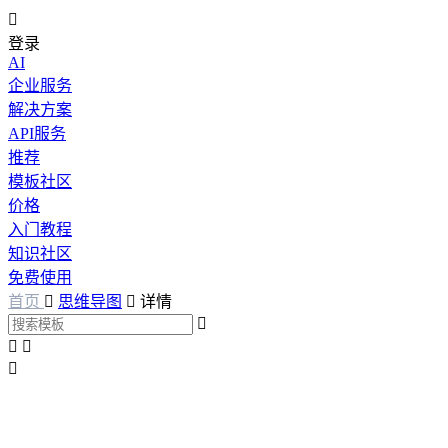

登录
AI
企业服务
解决方案
API服务
推荐
模板社区
价格
入门教程
知识社区
免费使用
首页

思维导图

详情



