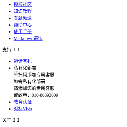
模板社区
知识教程
专题频道
帮助中心
使用手册
Markdown语法
支持


邀请有礼
私有化部署
如需私有化部署
请添加您的专属客服
或致电：010-86393609
教育认证
对标Visio
关于

