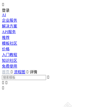

登录
AI
企业服务
解决方案
API服务
推荐
模板社区
价格
入门教程
知识社区
免费使用
首页

流程图

详情



