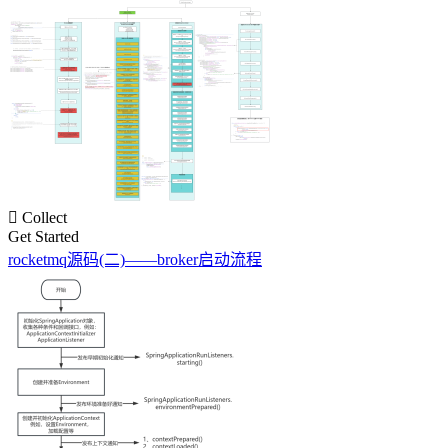

Collect
Get Started
rocketmq源码(二)——broker启动流程