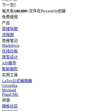
下一页

每天有
100,000+
文件在ProcessOn创建
免费使用
产品
思维导图
流程图
思维笔记
Markdown
在线白板
原型设计
API服务
智能图形
实用工具
LaTex公式编辑器
Geogebra
Mermaid
PlantUML
资源
模板社区