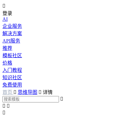

登录
AI
企业服务
解决方案
API服务
推荐
模板社区
价格
入门教程
知识社区
免费使用
首页

思维导图

详情



