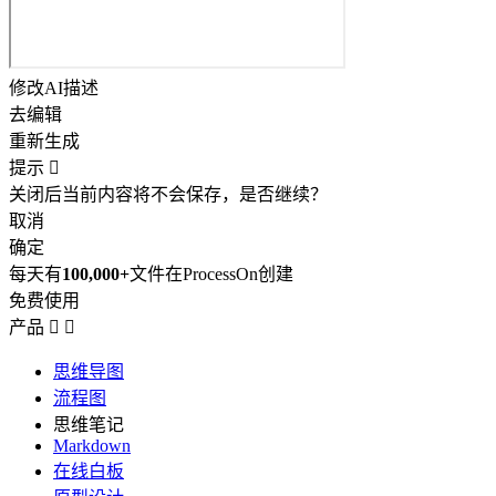
修改AI描述
去编辑
重新生成
提示

关闭后当前内容将不会保存，是否继续？
取消
确定
每天有
100,000+
文件在ProcessOn创建
免费使用
产品


思维导图
流程图
思维笔记
Markdown
在线白板