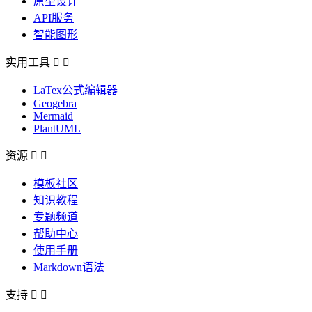
原型设计
API服务
智能图形
实用工具


LaTex公式编辑器
Geogebra
Mermaid
PlantUML
资源


模板社区
知识教程
专题频道
帮助中心
使用手册
Markdown语法
支持

