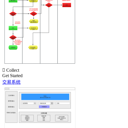

Collect
Get Started
交易系统