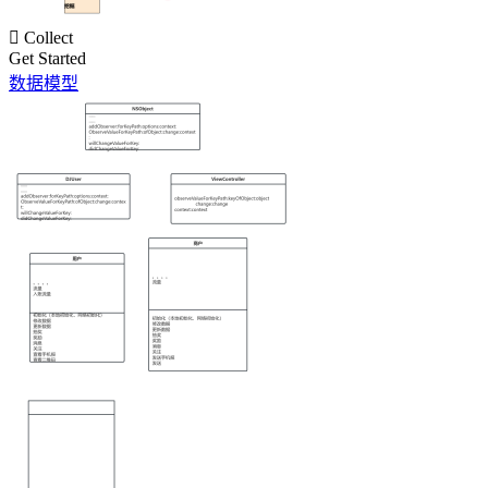

Collect
Get Started
数据模型