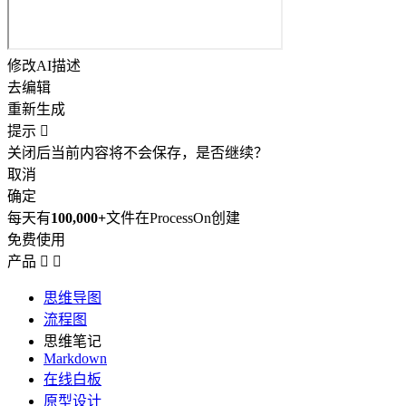
修改AI描述
去编辑
重新生成
提示

关闭后当前内容将不会保存，是否继续？
取消
确定
每天有
100,000+
文件在ProcessOn创建
免费使用
产品


思维导图
流程图
思维笔记
Markdown
在线白板
原型设计