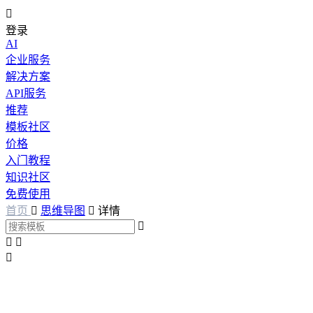

登录
AI
企业服务
解决方案
API服务
推荐
模板社区
价格
入门教程
知识社区
免费使用
首页

思维导图

详情



