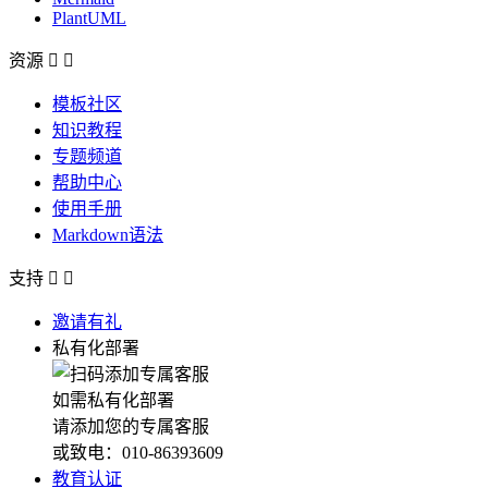
PlantUML
资源


模板社区
知识教程
专题频道
帮助中心
使用手册
Markdown语法
支持


邀请有礼
私有化部署
如需私有化部署
请添加您的专属客服
或致电：010-86393609
教育认证