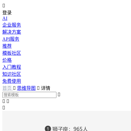

登录
AI
企业服务
解决方案
API服务
推荐
模板社区
价格
入门教程
知识社区
免费使用
首页

思维导图

详情



