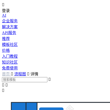

登录
AI
企业服务
解决方案
API服务
推荐
模板社区
价格
入门教程
知识社区
免费使用
首页

流程图

详情



