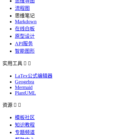
思维导图
流程图
思维笔记
Markdown
在线白板
原型设计
API服务
智能图形
实用工具


LaTex公式编辑器
Geogebra
Mermaid
PlantUML
资源


模板社区
知识教程
专题频道