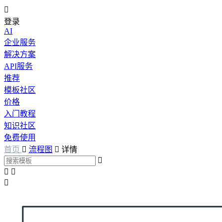

登录
AI
企业服务
解决方案
API服务
推荐
模板社区
价格
入门教程
知识社区
免费使用
首页

流程图

详情



