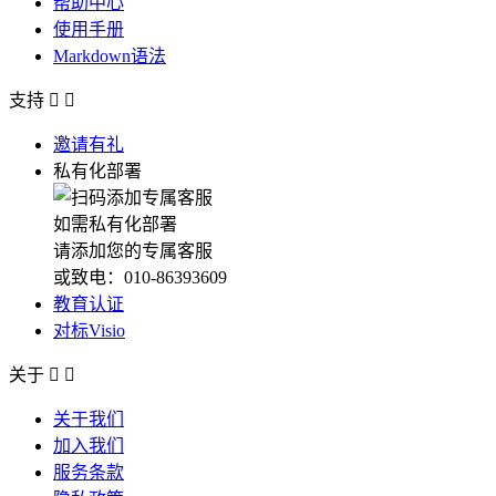
帮助中心
使用手册
Markdown语法
支持


邀请有礼
私有化部署
如需私有化部署
请添加您的专属客服
或致电：010-86393609
教育认证
对标Visio
关于


关于我们
加入我们
服务条款