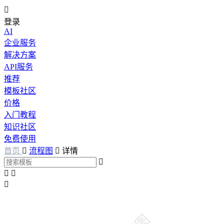

登录
AI
企业服务
解决方案
API服务
推荐
模板社区
价格
入门教程
知识社区
免费使用
首页

流程图

详情



