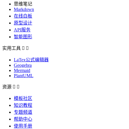
思维笔记
Markdown
在线白板
原型设计
API服务
智能图形
实用工具


LaTex公式编辑器
Geogebra
Mermaid
PlantUML
资源


模板社区
知识教程
专题频道
帮助中心
使用手册