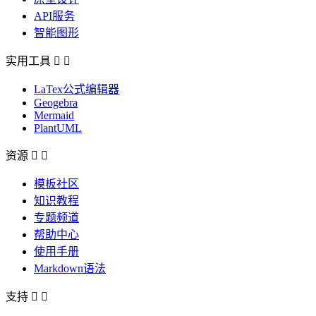
API服务
智能图形
实用工具


LaTex公式编辑器
Geogebra
Mermaid
PlantUML
资源


模板社区
知识教程
专题频道
帮助中心
使用手册
Markdown语法
支持

