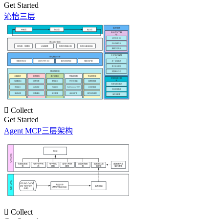
Get Started
沁怡三层

Collect
Get Started
Agent MCP三层架构

Collect