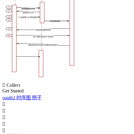

Collect
Get Started
oauth2 时序图 例子




