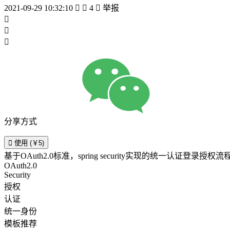
2021-09-29 10:32:10


4

举报



分享方式

使用 (￥5)
基于OAuth2.0标准，spring security实现的统一认证登录授权
OAuth2.0
Security
授权
认证
统一身份
模板推荐