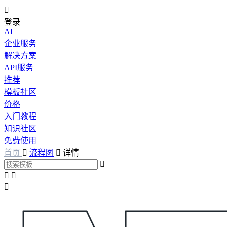

登录
AI
企业服务
解决方案
API服务
推荐
模板社区
价格
入门教程
知识社区
免费使用
首页

流程图

详情



