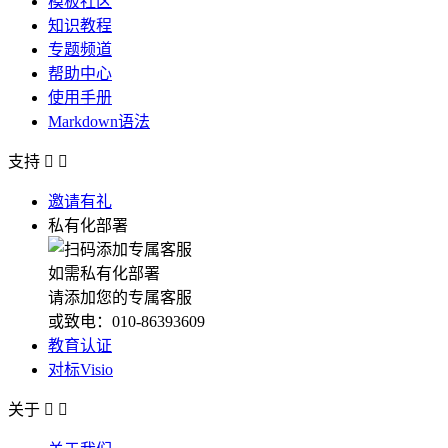
模板社区
知识教程
专题频道
帮助中心
使用手册
Markdown语法
支持


邀请有礼
私有化部署
如需私有化部署
请添加您的专属客服
或致电：010-86393609
教育认证
对标Visio
关于

