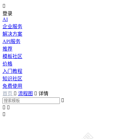

登录
AI
企业服务
解决方案
API服务
推荐
模板社区
价格
入门教程
知识社区
免费使用
首页

流程图

详情



