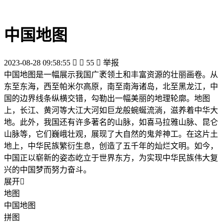
中国地图
2023-08-28 09:58:55


55

举报
中国地图是一幅展示我国广袤领土和丰富资源的壮丽画卷。从
东至东海，西至帕米尔高原，南至南海诸岛，北至黑龙江，中
国的边界线条纵横交错，勾勒出一幅美丽的地理轮廓。地图
上，长江、黄河等大江大河如巨龙般蜿蜒流淌，滋养着中华大
地。此外，我国还有许多著名的山脉，如喜马拉雅山脉、昆仑
山脉等，它们巍峨壮观，展现了大自然的鬼斧神工。在这片土
地上，中华民族繁衍生息，创造了五千年的灿烂文明。如今，
中国正以崭新的姿态屹立于世界东方，为实现中华民族伟大复
兴的中国梦而努力奋斗。
展开

地图
中国地图
拼图