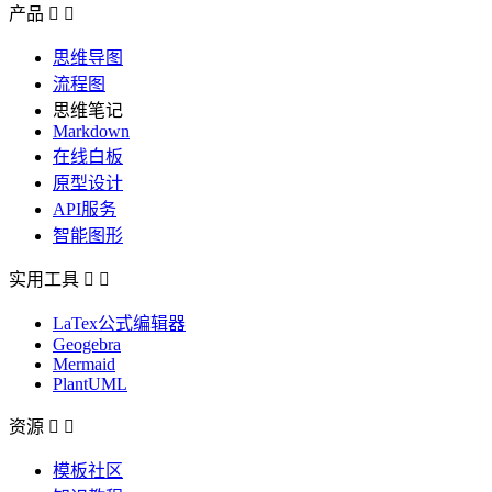
产品


思维导图
流程图
思维笔记
Markdown
在线白板
原型设计
API服务
智能图形
实用工具


LaTex公式编辑器
Geogebra
Mermaid
PlantUML
资源


模板社区