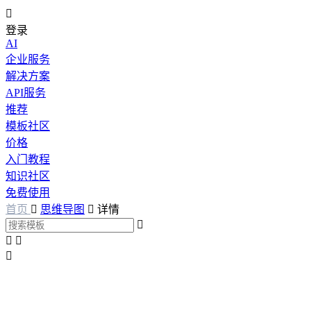

登录
AI
企业服务
解决方案
API服务
推荐
模板社区
价格
入门教程
知识社区
免费使用
首页

思维导图

详情



