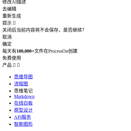
修改AI描述
去编辑
重新生成
提示

关闭后当前内容将不会保存，是否继续？
取消
确定
每天有
100,000+
文件在ProcessOn创建
免费使用
产品


思维导图
流程图
思维笔记
Markdown
在线白板
原型设计
API服务
智能图形