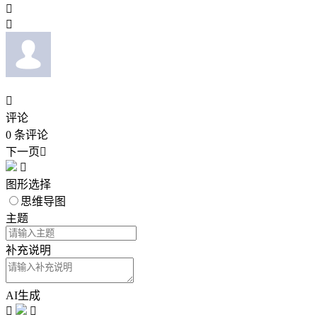



评论
0
条评论
下一页


图形选择
思维导图
主题
补充说明
AI生成

