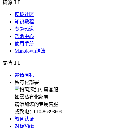
资源


模板社区
知识教程
专题频道
帮助中心
使用手册
Markdown语法
支持


邀请有礼
私有化部署
如需私有化部署
请添加您的专属客服
或致电：010-86393609
教育认证
对标Visio