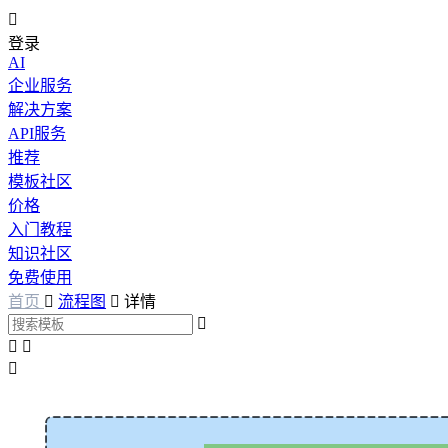

登录
AI
企业服务
解决方案
API服务
推荐
模板社区
价格
入门教程
知识社区
免费使用
首页

流程图

详情



