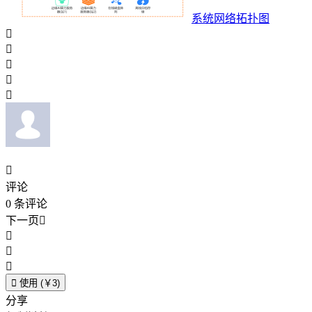
系统网络拓扑图






评论
0
条评论
下一页





使用 (￥3)
分享