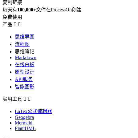
复制链接
每天有
100,000+
文件在ProcessOn创建
免费使用
产品


思维导图
流程图
思维笔记
Markdown
在线白板
原型设计
API服务
智能图形
实用工具


LaTex公式编辑器
Geogebra
Mermaid
PlantUML