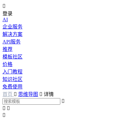

登录
AI
企业服务
解决方案
API服务
推荐
模板社区
价格
入门教程
知识社区
免费使用
首页

思维导图

详情



