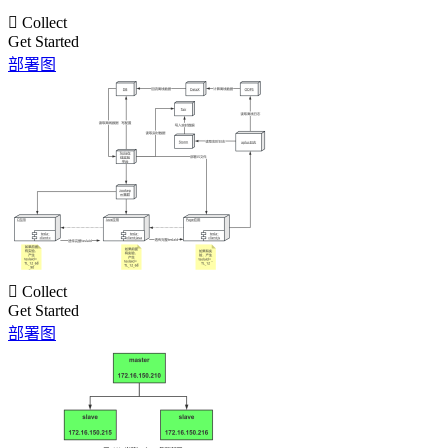

Collect
Get Started
部署图

Collect
Get Started
部署图