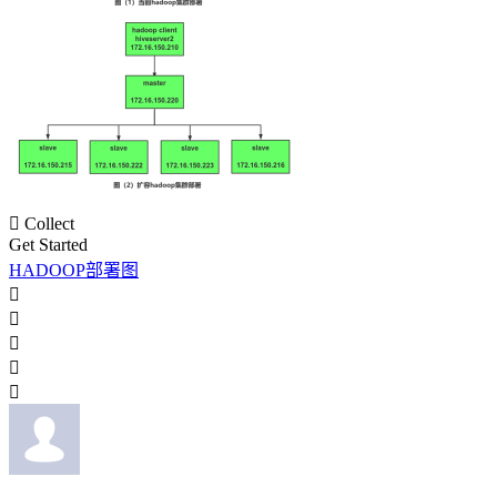

Collect
Get Started
HADOOP部署图




