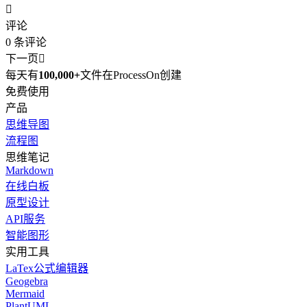

评论
0
条评论
下一页

每天有
100,000+
文件在ProcessOn创建
免费使用
产品
思维导图
流程图
思维笔记
Markdown
在线白板
原型设计
API服务
智能图形
实用工具
LaTex公式编辑器
Geogebra
Mermaid
PlantUML