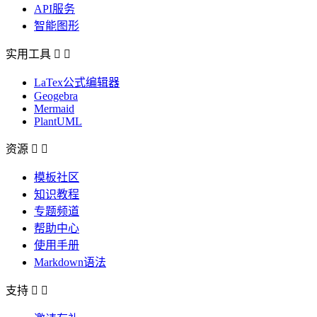
API服务
智能图形
实用工具


LaTex公式编辑器
Geogebra
Mermaid
PlantUML
资源


模板社区
知识教程
专题频道
帮助中心
使用手册
Markdown语法
支持

