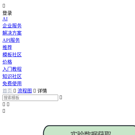

登录
AI
企业服务
解决方案
API服务
推荐
模板社区
价格
入门教程
知识社区
免费使用
首页

流程图

详情



