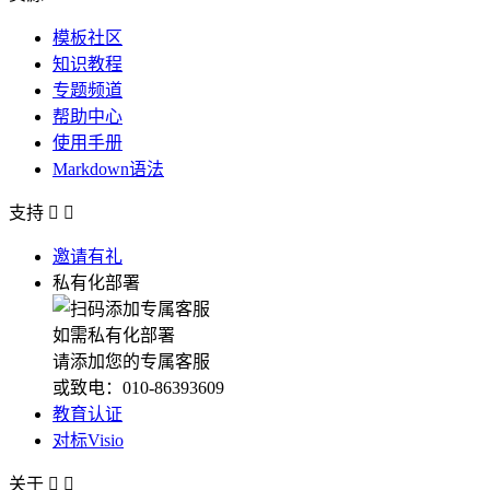
模板社区
知识教程
专题频道
帮助中心
使用手册
Markdown语法
支持


邀请有礼
私有化部署
如需私有化部署
请添加您的专属客服
或致电：010-86393609
教育认证
对标Visio
关于

