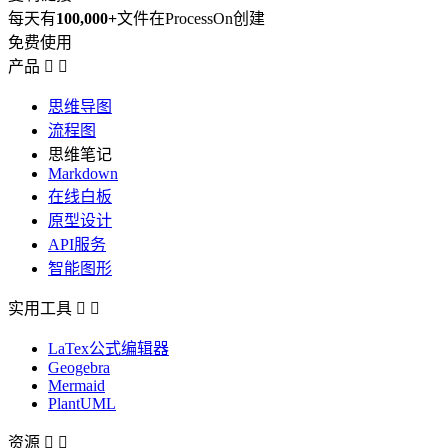
每天有
100,000+
文件在ProcessOn创建
免费使用
产品


思维导图
流程图
思维笔记
Markdown
在线白板
原型设计
API服务
智能图形
实用工具


LaTex公式编辑器
Geogebra
Mermaid
PlantUML
资源

