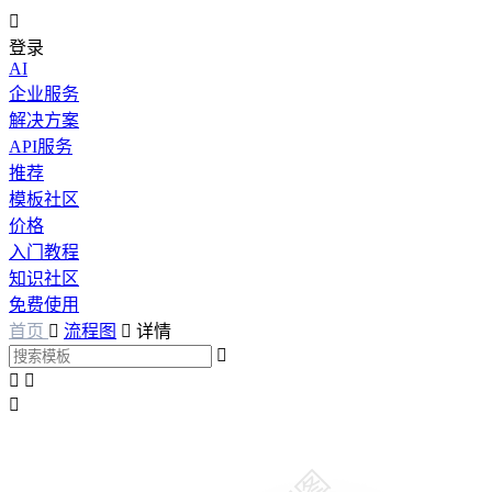

登录
AI
企业服务
解决方案
API服务
推荐
模板社区
价格
入门教程
知识社区
免费使用
首页

流程图

详情



