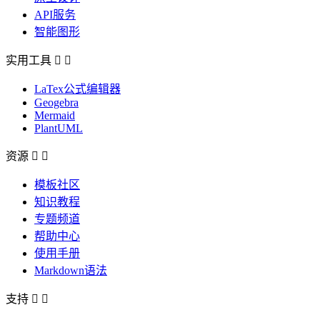
API服务
智能图形
实用工具


LaTex公式编辑器
Geogebra
Mermaid
PlantUML
资源


模板社区
知识教程
专题频道
帮助中心
使用手册
Markdown语法
支持

