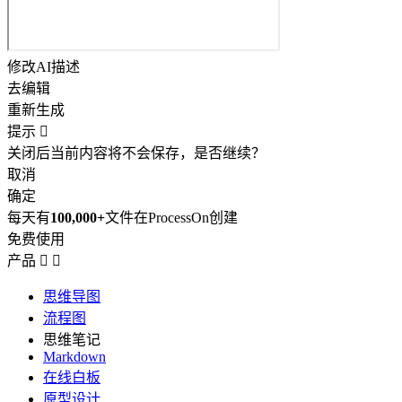
修改AI描述
去编辑
重新生成
提示

关闭后当前内容将不会保存，是否继续？
取消
确定
每天有
100,000+
文件在ProcessOn创建
免费使用
产品


思维导图
流程图
思维笔记
Markdown
在线白板
原型设计