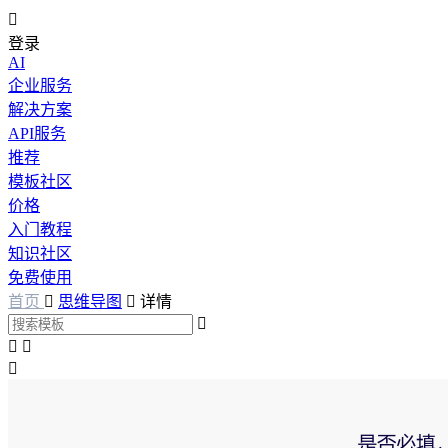

登录
AI
企业服务
解决方案
API服务
推荐
模板社区
价格
入门教程
知识社区
免费使用
首页

思维导图

详情



