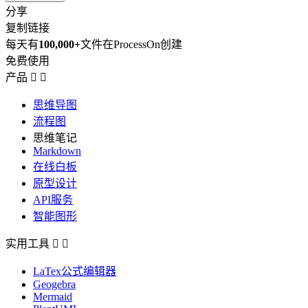
分享
复制链接
每天有
100,000+
文件在ProcessOn创建
免费使用
产品


思维导图
流程图
思维笔记
Markdown
在线白板
原型设计
API服务
智能图形
实用工具


LaTex公式编辑器
Geogebra
Mermaid