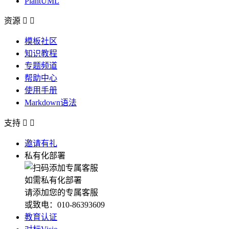
PlantUML
资源


模板社区
知识教程
专题频道
帮助中心
使用手册
Markdown语法
支持


邀请有礼
私有化部署
如需私有化部署
请添加您的专属客服
或致电：010-86393609
教育认证