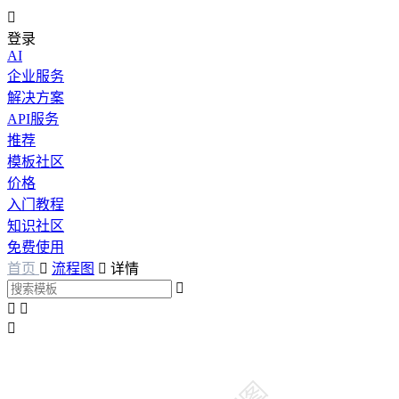

登录
AI
企业服务
解决方案
API服务
推荐
模板社区
价格
入门教程
知识社区
免费使用
首页

流程图

详情



