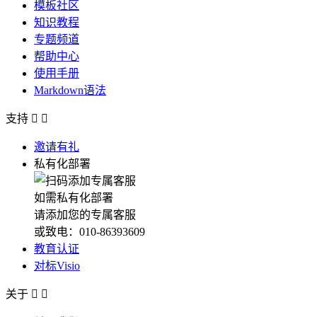
模板社区
知识教程
专题频道
帮助中心
使用手册
Markdown语法
支持


邀请有礼
私有化部署
如需私有化部署
请添加您的专属客服
或致电：010-86393609
教育认证
对标Visio
关于

