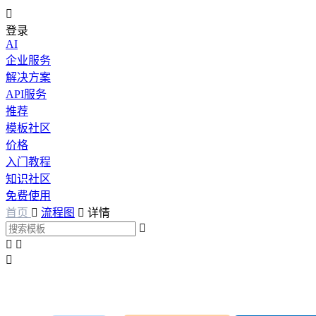

登录
AI
企业服务
解决方案
API服务
推荐
模板社区
价格
入门教程
知识社区
免费使用
首页

流程图

详情



