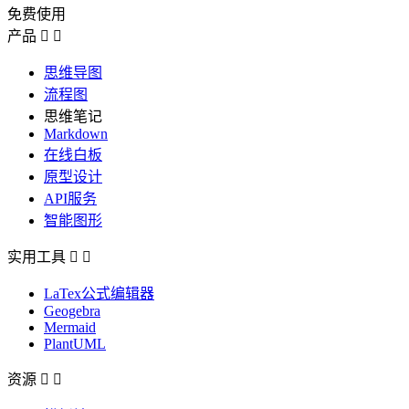
免费使用
产品


思维导图
流程图
思维笔记
Markdown
在线白板
原型设计
API服务
智能图形
实用工具


LaTex公式编辑器
Geogebra
Mermaid
PlantUML
资源

