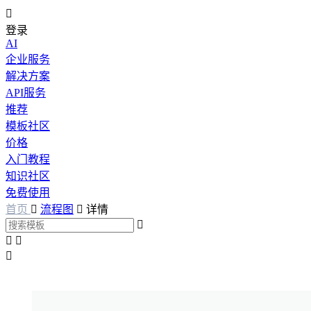

登录
AI
企业服务
解决方案
API服务
推荐
模板社区
价格
入门教程
知识社区
免费使用
首页

流程图

详情



