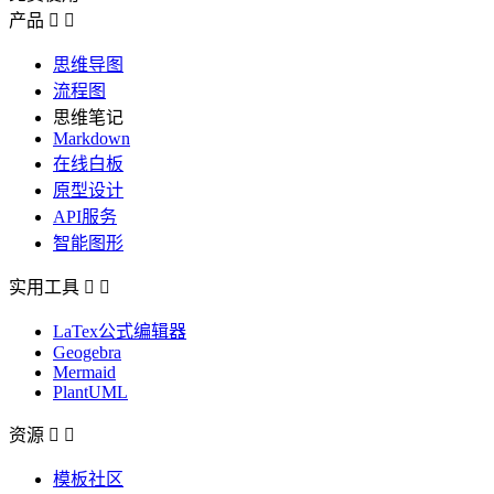
产品


思维导图
流程图
思维笔记
Markdown
在线白板
原型设计
API服务
智能图形
实用工具


LaTex公式编辑器
Geogebra
Mermaid
PlantUML
资源


模板社区