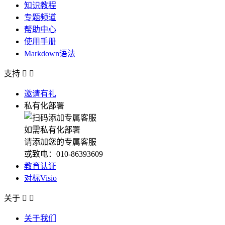
知识教程
专题频道
帮助中心
使用手册
Markdown语法
支持


邀请有礼
私有化部署
如需私有化部署
请添加您的专属客服
或致电：010-86393609
教育认证
对标Visio
关于


关于我们