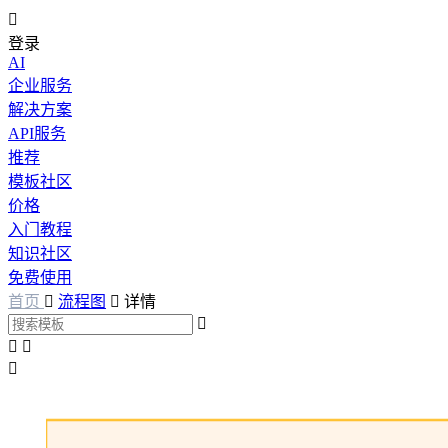

登录
AI
企业服务
解决方案
API服务
推荐
模板社区
价格
入门教程
知识社区
免费使用
首页

流程图

详情



