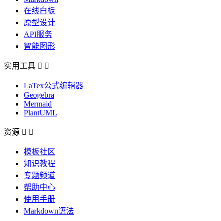
在线白板
原型设计
API服务
智能图形
实用工具


LaTex公式编辑器
Geogebra
Mermaid
PlantUML
资源


模板社区
知识教程
专题频道
帮助中心
使用手册
Markdown语法