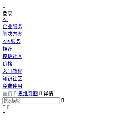

登录
AI
企业服务
解决方案
API服务
推荐
模板社区
价格
入门教程
知识社区
免费使用
首页

思维导图

详情



