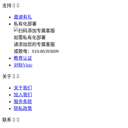
支持


邀请有礼
私有化部署
如需私有化部署
请添加您的专属客服
或致电：010-86393609
教育认证
对标Visio
关于


关于我们
加入我们
服务条款
隐私政策
联系

