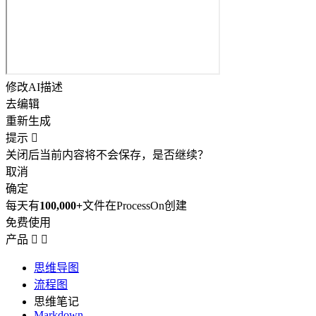
修改AI描述
去编辑
重新生成
提示

关闭后当前内容将不会保存，是否继续？
取消
确定
每天有
100,000+
文件在ProcessOn创建
免费使用
产品


思维导图
流程图
思维笔记
Markdown