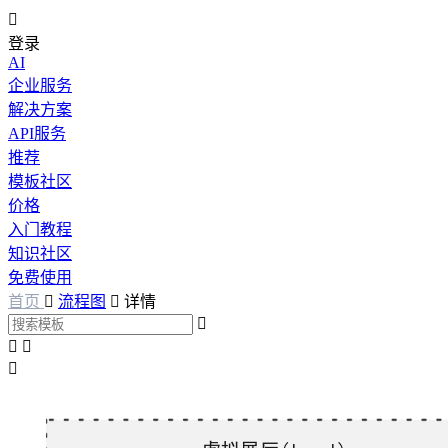

登录
AI
企业服务
解决方案
API服务
推荐
模板社区
价格
入门教程
知识社区
免费使用
首页

流程图

详情



