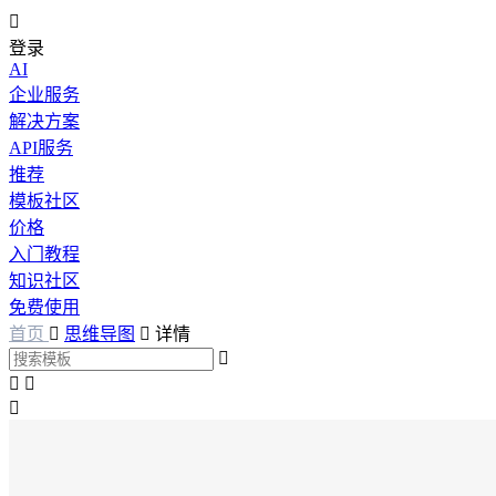

登录
AI
企业服务
解决方案
API服务
推荐
模板社区
价格
入门教程
知识社区
免费使用
首页

思维导图

详情



